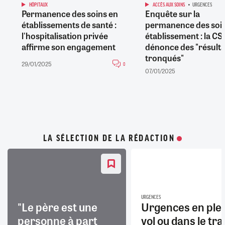
HÔPITAUX
ACCÈS AUX SOINS
URGENCES
Permanence des soins en
Enquête sur la
établissements de santé :
permanence des soin
l'hospitalisation privée
établissement : la C
affirme son engagement
dénonce des "résulta
tronqués"
29/01/2025
0
07/01/2025
LA SÉLECTION DE LA RÉDACTION
URGENCES
"Le père est une
Urgences en ple
personne à part
vol ou dans le trai