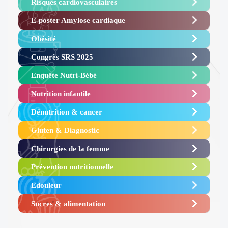
Risques cardiovasculaires
E-poster Amylose cardiaque ​
Obésité ​
Congrès SRS 2025 ​
Enquête Nutri-Bébé ​
Nutrition infantile
Dénutrition & cancer
Gluten & Diagnostic
Chirurgies de la femme
Prévention nutritionnelle
Edouleur​
Sucres & alimentation​