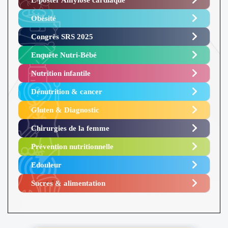
Obésité ​
Congrès SRS 2025 ​
Enquête Nutri-Bébé ​
Nutrition infantile
Dénutrition & cancer
Gluten & Diagnostic
Chirurgies de la femme
Prévention nutritionnelle
Edouleur​
Sucres & alimentation​