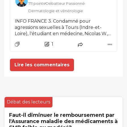
711 points
Débatteur Passionné
Dermatologie et vénérologie
INFO FRANCE 3. Condamné pour
agressions sexuelles à Tours (Indre-et-
Loire), l'étudiant en médecine, Nicolas W.,
26 ans, vient de faire discrètement sa
1
rentrée à la Faculté de santé de Toulouse
(Haute-Garonne). Son arrivée comme
interne au CHU de Purpan soulève de
Lire les commentaires
nombreuses interrogations. Les institutions
promettent un encadrement, mais la CGT
dénonce un scandale. En 2024 …..
Débat des lecteurs
Faut-il diminuer le remboursement par
l'Assurance maladie des médicaments à