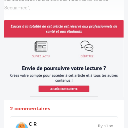
Scouarnec",
2 commentaires
C R
il y a 1 an