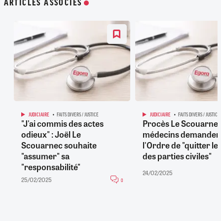
ARTICLES ASSOCIÉS
JUDICIAIRE
FAITS DIVERS / JUSTICE
JUDICIAIRE
FAITS DIVERS / JUSTICE
"J'ai commis des actes
Procès Le Scouarnec
odieux" : Joël Le
médecins demandent
Scouarnec souhaite
l'Ordre de "quitter le
"assumer" sa
des parties civiles"
"responsabilité"
24/02/2025
25/02/2025
0