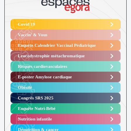
Covid 19
Vaccin’ & Vous
Enquête Calendrier Vaccinal Pédiatrique
Leucodystrophie métachromatique
Risques cardiovasculaires
E-poster Amylose cardiaque ​
Obésité ​
Congrès SRS 2025 ​
Enquête Nutri-Bébé ​
Nutrition infantile
Dénutrition & cancer