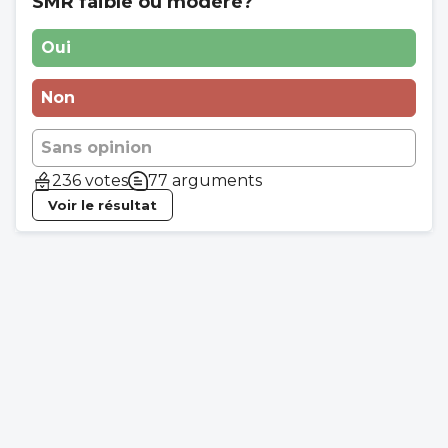
SMR faible ou modéré?
Oui
Non
Sans opinion
236 votes
77 arguments
Voir le résultat