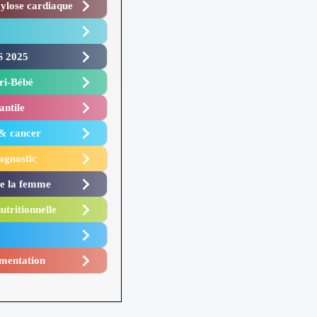
lose cardiaque ​
 2025 ​
i-Bébé ​
antile
 & cancer
agnostic
de la femme
utritionnelle
mentation​