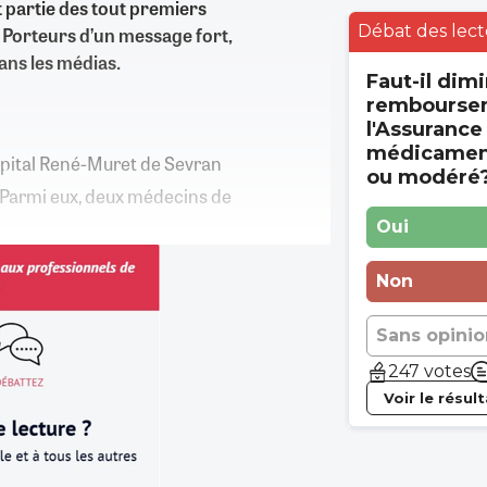
 partie des tout premiers
Débat des lect
 Porteurs d’un message fort,
ans les médias.
Faut-il dimi
rembourse
l'Assurance
médicament
’hôpital René-Muret de Sevran
ou modéré
. Parmi eux, deux médecins de
Oui
Non
Sans opinio
247 votes
Voir le résul