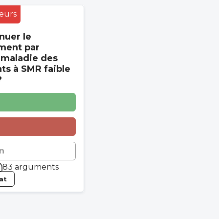
eurs
nuer le
ment par
 maladie des
s à SMR faible
?
n
83 arguments
tat