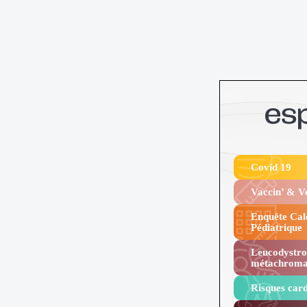
Covid 19
Vaccin’ & 
Enquête Cal
Pédiatrique
Leucodystro
métachroma
Risques card