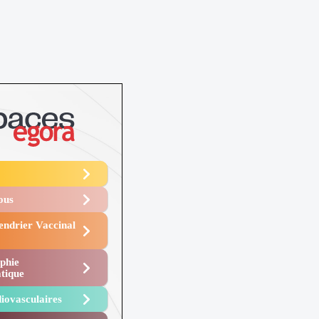
Vous
endrier Vaccinal
phie
tique
iovasculaires