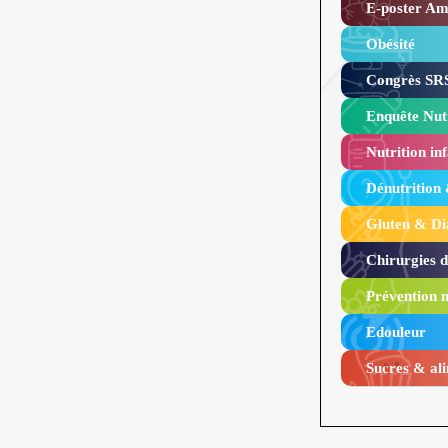
E-poster Amy
Obésité ​
Congrès SRS
Enquête Nutr
Nutrition inf
Dénutrition
Gluten & Di
Chirurgies 
Prévention n
Edouleur​
Sucres & ali