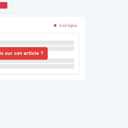
3 en ligne
 sur cet article ?