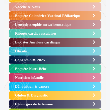
Vaccin’ & Vous
Enquête Calendrier Vaccinal Pédiatrique
Leucodystrophie métachromatique
Risques cardiovasculaires
E-poster Amylose cardiaque ​
Obésité ​
Congrès SRS 2025 ​
Enquête Nutri-Bébé ​
Nutrition infantile
Dénutrition & cancer
Gluten & Diagnostic
Chirurgies de la femme