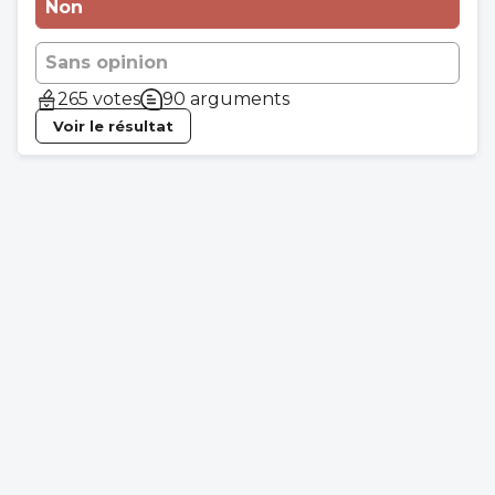
Non
Sans opinion
265 votes
90 arguments
Voir le résultat