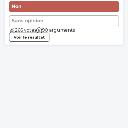
Non
Sans opinion
266 votes
90 arguments
Voir le résultat