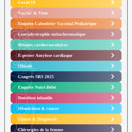
Covid 19
Vaccin’ & Vous
Enquête Calendrier Vaccinal Pédiatrique
Leucodystrophie métachromatique
Risques cardiovasculaires
E-poster Amylose cardiaque ​
Obésité ​
Congrès SRS 2025 ​
Enquête Nutri-Bébé ​
Nutrition infantile
Dénutrition & cancer
Gluten & Diagnostic
Chirurgies de la femme