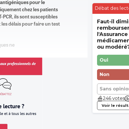
 antigéniques pour le
Débat des lect
niquement chez les patients
-PCR, ils sont susceptibles
Faut-il dimi
es délais pour faire un test
rembourse
l'Assurance
médicament
iques ne
ou modéré
Oui
Non
Sans opinio
246 votes
Voir le résul