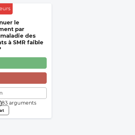
eurs
nuer le
ment par
 maladie des
s à SMR faible
?
n
83 arguments
tat