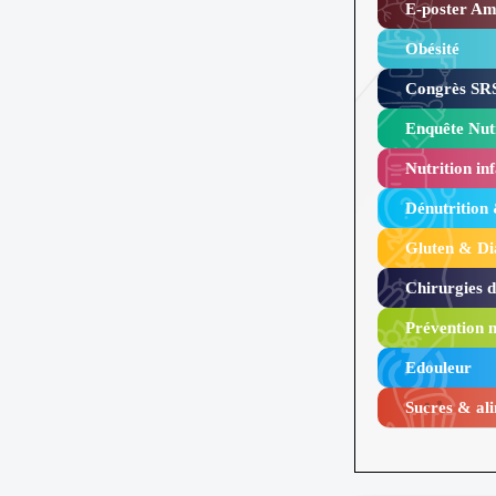
E-poster Amy
Obésité ​
Congrès SRS
Enquête Nutr
Nutrition inf
Dénutrition
Gluten & Di
Chirurgies 
Prévention n
Edouleur​
Sucres & ali