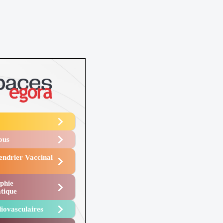
Vous
endrier Vaccinal
phie
tique
iovasculaires