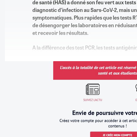
de santé (HAS) a donné son feu vert aux tests
diagnostic d’infection au Sars-CoV-2, mais u
symptomatiques. Plus rapides que les tests RT
de désengorger les laboratoires en réduisant l
et recevoir les résultats.
A la différence des test PCR, les tests antigén