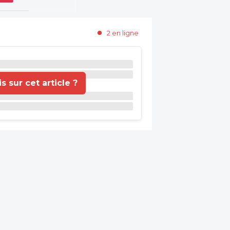
2 en ligne
 sur cet article ?