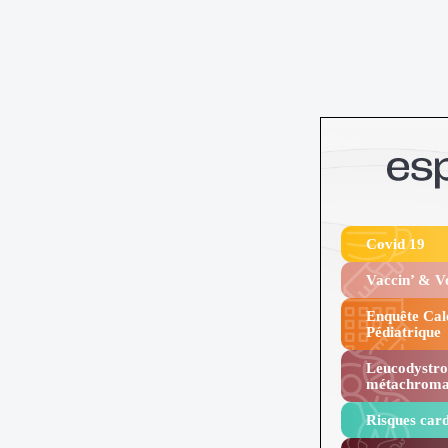
Covid 19
Vaccin’ & 
Enquête Cal
Pédiatrique
Leucodystro
métachroma
Risques card