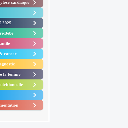
lose cardiaque ​
 2025 ​
i-Bébé ​
antile
 & cancer
agnostic
de la femme
utritionnelle
mentation​