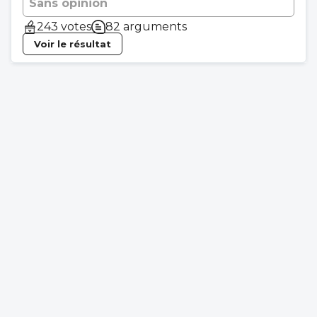
Sans opinion
243 votes
82 arguments
Voir le résultat