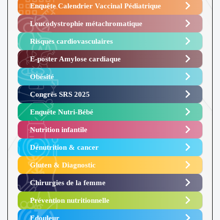
Enquête Calendrier Vaccinal Pédiatrique
Leucodystrophie métachromatique
Risques cardiovasculaires
E-poster Amylose cardiaque ​
Obésité ​
Congrès SRS 2025 ​
Enquête Nutri-Bébé ​
Nutrition infantile
Dénutrition & cancer
Gluten & Diagnostic
Chirurgies de la femme
Prévention nutritionnelle
Edouleur​