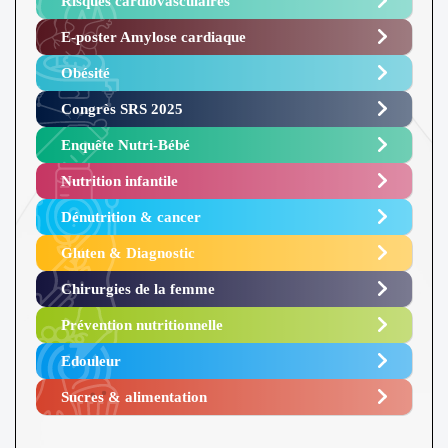
Risques cardiovasculaires
E-poster Amylose cardiaque ​
Obésité ​
Congrès SRS 2025 ​
Enquête Nutri-Bébé ​
Nutrition infantile
Dénutrition & cancer
Gluten & Diagnostic
Chirurgies de la femme
Prévention nutritionnelle
Edouleur​
Sucres & alimentation​