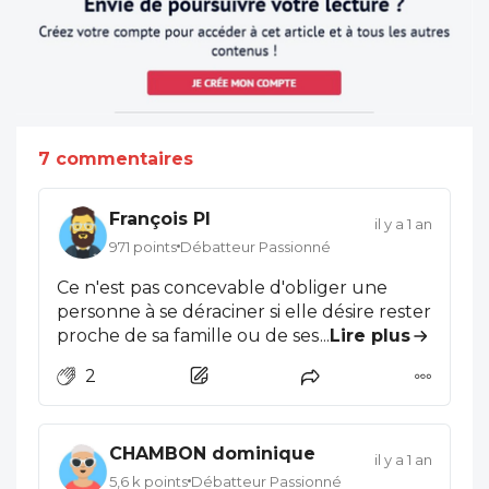
7 commentaires
François Pl
il y a 1 an
971 points
Débatteur Passionné
Ce n'est pas concevable d'obliger une
personne à se déraciner si elle désire rester
proche de sa famille ou de ses amis quand
...
Lire plus
elle débute sa vie professionnelle ... ou
2
dans un lieu où il faudra mettre ses
enfants en internat dès le secondaire... ou
là où il n'y a pas d'offre culturelle jugée
CHAMBON dominique
suffisante (chacun est libre d'avoir ses
il y a 1 an
besoins en la matière) ... ou là où il n'y a pas
5,6 k points
Débatteur Passionné