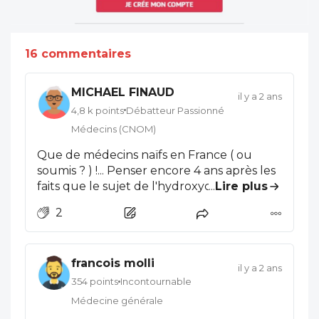
16 commentaires
MICHAEL FINAUD
il y a 2 ans
4,8 k points
Débatteur Passionné
Médecins (CNOM)
Que de médecins naïfs en France ( ou
soumis ? ) !... Penser encore 4 ans après les
faits que le sujet de l'hydroxychloroquine
...
Lire plus
censurée ne serait limité qu'à la
2
personnalité du Professeur retraité ? Ne
pas voir dans le sujet la convergence
systémique d'intérêts antre les
francois molli
gouvernements et les firmes , c'est être
il y a 2 ans
aveugle , le CNOM est tombé dans le
354 points
Incontournable
piège de la manipulation à grande échelle
Médecine générale
des opinions, c'est triste !...