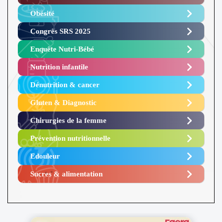
Obésité ​
Congrès SRS 2025 ​
Enquête Nutri-Bébé ​
Nutrition infantile
Dénutrition & cancer
Gluten & Diagnostic
Chirurgies de la femme
Prévention nutritionnelle
Edouleur​
Sucres & alimentation​