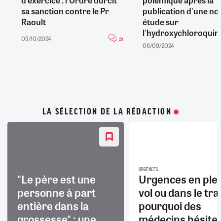
d'exercice : l'Ordre durcit
polémique après la
sa sanction contre le Pr
publication d'une no
Raoult
étude sur
l'hydroxychloroquin
03/10/2024
29
06/09/2024
LA SÉLECTION DE LA RÉDACTION
URGENCES
"Le père est une
Urgences en ple
personne à part
vol ou dans le trai
entière dans la
pourquoi des
grossesse" : une
médecins hésite