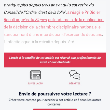
pratique plus depuis trois ans et qui s'est retiré du
Conseil de l'Ordre. C’est de la folie
",
a réagi le Pr Didier
Raoult auprès du
Figaro
,
au lendemain de la publication
de la décision de la chambre disciplinaire nationale le
sanctionnant d'une interdiction d'exercer de deux ans
.
L'infectiologue, à la retraite depuis l'été