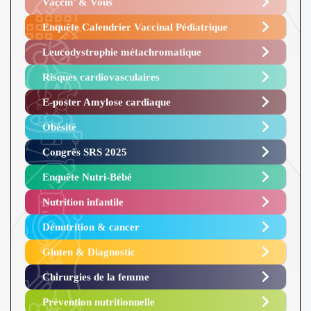
Vaccin’ & Vous
Enquête Calendrier Vaccinal Pédiatrique
Leucodystrophie métachromatique
Risques cardiovasculaires
E-poster Amylose cardiaque ​
Obésité ​
Congrès SRS 2025 ​
Enquête Nutri-Bébé ​
Nutrition infantile
Dénutrition & cancer
Gluten & Diagnostic
Chirurgies de la femme
Prévention nutritionnelle