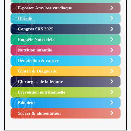
E-poster Amylose cardiaque ​
Obésité ​
Congrès SRS 2025 ​
Enquête Nutri-Bébé ​
Nutrition infantile
Dénutrition & cancer
Gluten & Diagnostic
Chirurgies de la femme
Prévention nutritionnelle
Edouleur​
Sucres & alimentation​