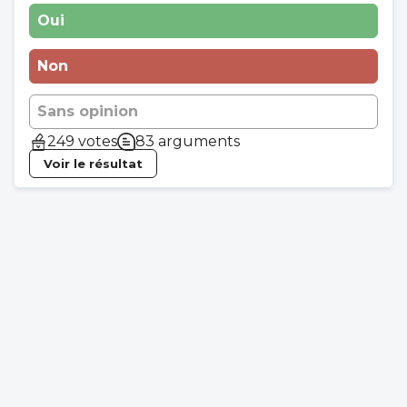
Oui
Non
Sans opinion
249 votes
83 arguments
Voir le résultat