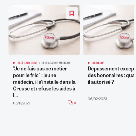
ACCÈS AUX SOINS
DÉMOGRAPHIE MÉDICALE
JURIDIQUE
"Je ne fais pas ce métier
Dépassement except
pour le fric" : jeune
des honoraires : qua
médecin, il s'installe dans la
il autorisé ?
Creuse et refuse les aides à
l...
06/02/2023
06/11/2021
0