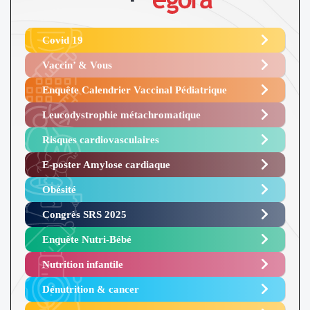
Covid 19
Vaccin’ & Vous
Enquête Calendrier Vaccinal Pédiatrique
Leucodystrophie métachromatique
Risques cardiovasculaires
E-poster Amylose cardiaque ​
Obésité ​
Congrès SRS 2025 ​
Enquête Nutri-Bébé ​
Nutrition infantile
Dénutrition & cancer