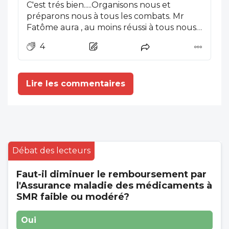
C'est trés bien.....Organisons nous et
préparons nous à tous les combats. Mr
Fatôme aura , au moins réussi à tous nous
fédérer. Notre implication (à tous) dans la
4
vie politique et sociale de la cité, doit, avec
un peu d'imagination, nous ouvrir de
nombreuses possibilités de nous faire
Lire les commentaires
entendre......via la CPAM, entre autres !
Débat des lecteurs
Faut-il diminuer le remboursement par
l'Assurance maladie des médicaments à
SMR faible ou modéré?
Oui