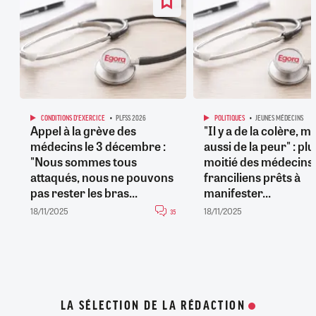
CONDITIONS D'EXERCICE
PLFSS 2026
POLITIQUES
JEUNES MÉDECINS
Appel à la grève des
"Il y a de la colère, m
médecins le 3 décembre :
aussi de la peur" : plu
"Nous sommes tous
moitié des médecins
attaqués, nous ne pouvons
franciliens prêts à
pas rester les bras...
manifester...
18/11/2025
18/11/2025
35
LA SÉLECTION DE LA RÉDACTION