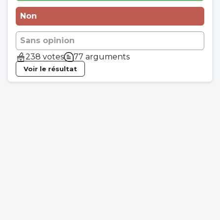
Non
Sans opinion
238 votes
77 arguments
Voir le résultat