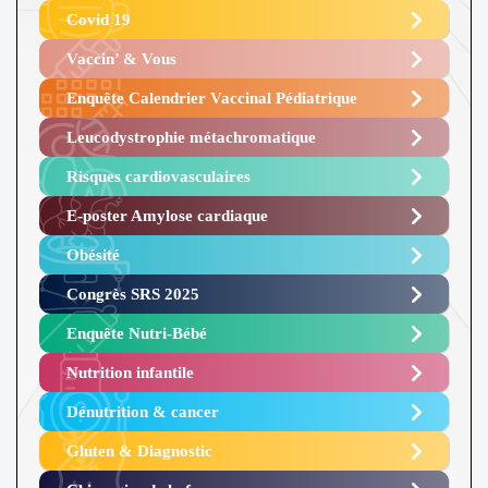
Covid 19
Vaccin’ & Vous
Enquête Calendrier Vaccinal Pédiatrique
Leucodystrophie métachromatique
Risques cardiovasculaires
E-poster Amylose cardiaque ​
Obésité ​
Congrès SRS 2025 ​
Enquête Nutri-Bébé ​
Nutrition infantile
Dénutrition & cancer
Gluten & Diagnostic