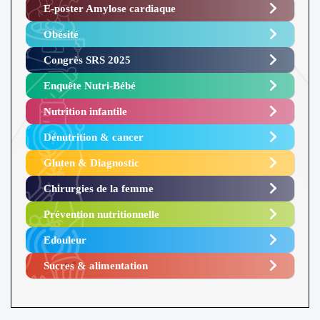
E-poster Amylose cardiaque ​
Obésité ​
Congrès SRS 2025 ​
Enquête Nutri-Bébé ​
Nutrition infantile
Dénutrition & cancer
Gluten & Diagnostic
Chirurgies de la femme
Prévention nutritionnelle
Edouleur​
Sucres & alimentation​