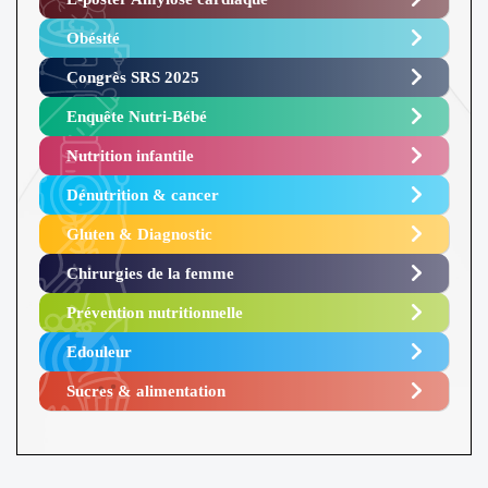
Obésité ​
Congrès SRS 2025 ​
Enquête Nutri-Bébé ​
Nutrition infantile
Dénutrition & cancer
Gluten & Diagnostic
Chirurgies de la femme
Prévention nutritionnelle
Edouleur​
Sucres & alimentation​