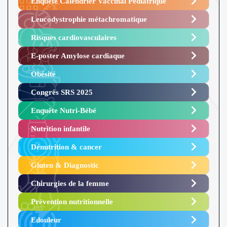
Enquête Calendrier Vaccinal Pédiatrique
Leucodystrophie métachromatique
Risques cardiovasculaires
E-poster Amylose cardiaque ​
Obésité ​
Congrès SRS 2025 ​
Enquête Nutri-Bébé ​
Nutrition infantile
Dénutrition & cancer
Gluten & Diagnostic
Chirurgies de la femme
Prévention nutritionnelle
Edouleur​