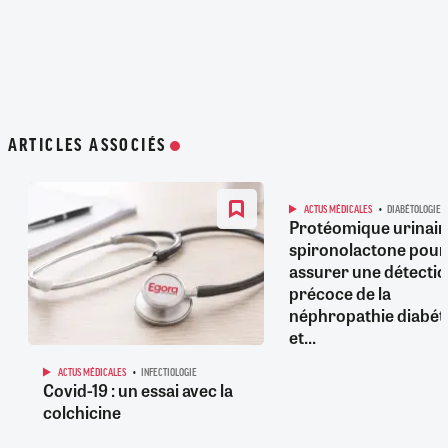
ARTICLES ASSOCIÉS
ACTUS MÉDICALES
DIABÉTOLOGIE
Protéomique urinair
spironolactone pour
assurer une détecti
précoce de la
néphropathie diabét
et...
ACTUS MÉDICALES
INFECTIOLOGIE
Covid-19 : un essai avec la
colchicine