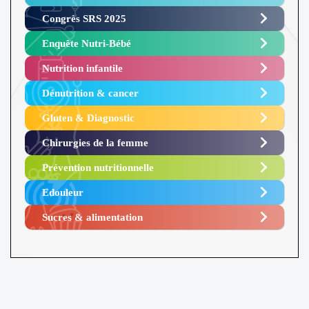
Congrès SRS 2025 ​
Enquête Nutri-Bébé ​
Nutrition infantile
Dénutrition & cancer
Gluten & Diagnostic
Chirurgies de la femme
Prévention nutritionnelle
Edouleur​
Sucres & alimentation​