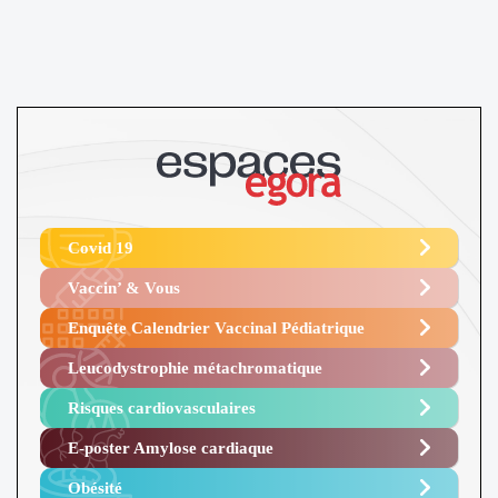
Covid 19
Vaccin’ & Vous
Enquête Calendrier Vaccinal Pédiatrique
Leucodystrophie métachromatique
Risques cardiovasculaires
E-poster Amylose cardiaque ​
Obésité ​