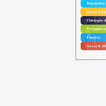
Dénutrition
Gluten & Di
Chirurgies 
Prévention n
Edouleur​
Sucres & ali