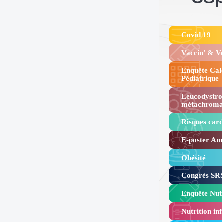
Covid 19
Vaccin’ & 
Enquête Cal
Pédiatrique
Leucodystro
métachroma
Risques card
E-poster Amy
Obésité ​
Congrès SRS
Enquête Nutr
Nutrition inf