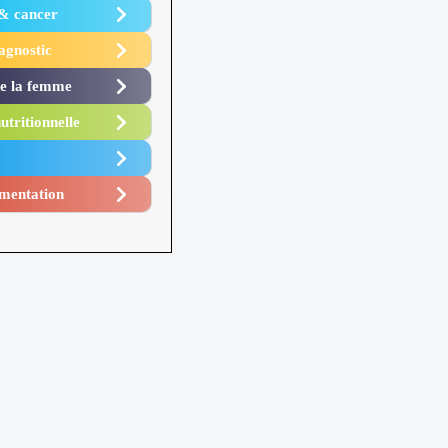
 & cancer
agnostic
de la femme
utritionnelle
mentation​