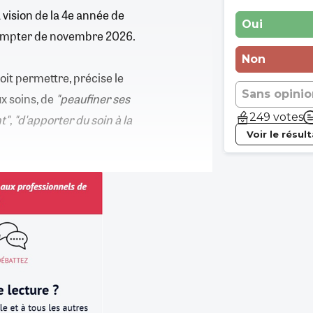
 vision de la 4e année de
Oui
compter de novembre 2026.
Non
oit permettre, précise le
Sans opinio
x soins, de
"peaufiner ses
249 votes
t"
,
"d'apporter du soin à la
Voir le résul