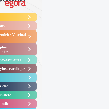
Vous
endrier Vaccinal
phie
tique
iovasculaires
lose cardiaque ​
 2025 ​
i-Bébé ​
antile