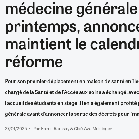
médecine générale 
RETRAITE
RÉMUNÉRATION
04/08/2026
0
printemps, annonce
SANTÉ NUMÉRIQUE
SOCIÉTÉ
maintient le calendr
VIE CONVENTIONNELLE
TOUT VOIR
réforme
Pour son premier déplacement en maison de santé en Ile-d
chargé de la Santé et de l'Accès aux soins a échangé, avec
l'accueil des étudiants en stage. Il en a également profi
générale avant d'annoncer la sortie des décrets pour "ma
27/01/2025
Par
Karen Ramsay
&
Cloé-Ava Meininger