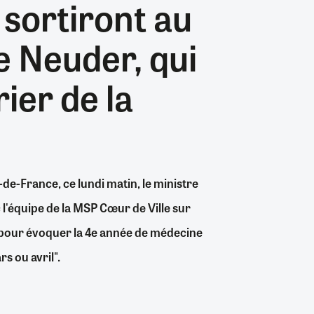
sortiront au
26/07/2026
19/07/2026
0
0
24/07/2026
07/08/2026
07/08/2026
06/08/2026
30/06/2026
07/08/2026
06/08/2026
04/08/2026
0
1
0
8
0
0
0
0
 Neuder, qui
ier de la
e-France, ce lundi matin, le ministre
 l'équipe de la MSP Cœur de Ville sur
té pour évoquer la 4e année de médecine
rs ou avril".