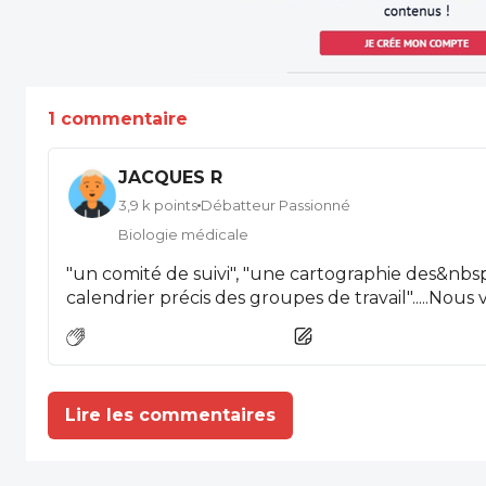
1 commentaire
JACQUES R
3,9 k points
Débatteur Passionné
Biologie médicale
"un comité de suivi", "une cartographie des&nbsp;terrains de stage", "un
calendrier précis des groupes de travail".....Nous v
Lire les commentaires