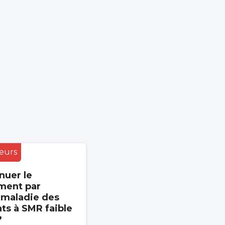
eurs
nuer le
ment par
 maladie des
s à SMR faible
?