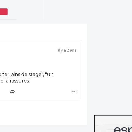
il y a 2 ans
oilà rassurés.