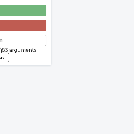
n
83 arguments
tat