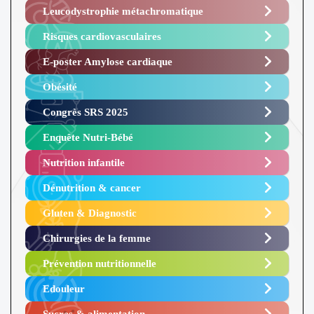
Leucodystrophie métachromatique
Risques cardiovasculaires
E-poster Amylose cardiaque ​
Obésité ​
Congrès SRS 2025 ​
Enquête Nutri-Bébé ​
Nutrition infantile
Dénutrition & cancer
Gluten & Diagnostic
Chirurgies de la femme
Prévention nutritionnelle
Edouleur​
Sucres & alimentation​