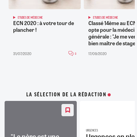
ETUDES DE MÉDECINE
ETUDES DE MÉDECINE
ECN 2020 : à votre tour de
Classé 14ème au ECN, 
plancher !
opte pour la médeci
générale : "Je me ver
bien maître de stage"
31/07/2020
17/09/2020
0
LA SÉLECTION DE LA RÉDACTION
URGENCES
"Le père est une
Urgences en ple