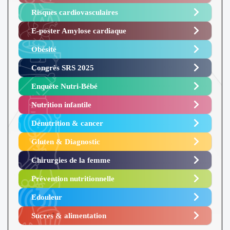
Risques cardiovasculaires
E-poster Amylose cardiaque ​
Obésité ​
Congrès SRS 2025 ​
Enquête Nutri-Bébé ​
Nutrition infantile
Dénutrition & cancer
Gluten & Diagnostic
Chirurgies de la femme
Prévention nutritionnelle
Edouleur​
Sucres & alimentation​