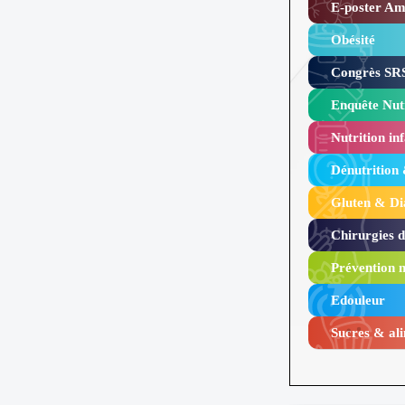
E-poster Amy
Obésité ​
Congrès SRS
Enquête Nutr
Nutrition inf
Dénutrition
Gluten & Di
Chirurgies 
Prévention n
Edouleur​
Sucres & ali