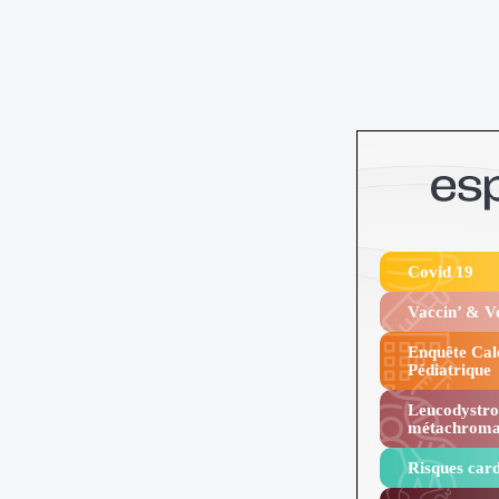
Covid 19
Vaccin’ & 
Enquête Cal
Pédiatrique
Leucodystro
métachroma
Risques card