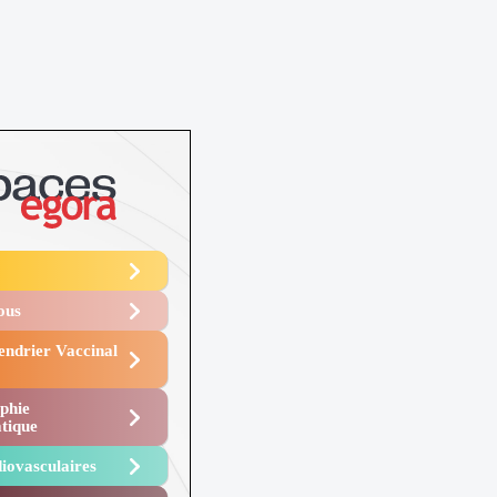
Vous
endrier Vaccinal
phie
tique
iovasculaires