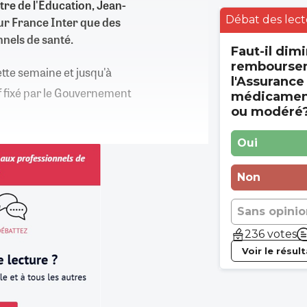
tre de l'Education, Jean-
Débat des lect
ur France Inter que des
nnels de santé.
Faut-il dimi
rembourse
tte semaine et jusqu'à
l'Assurance
f fixé par le Gouvernement
médicament
ou modéré
Oui
Non
Sans opinio
236 votes
Voir le résul