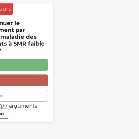
eurs
nuer le
ment par
 maladie des
s à SMR faible
?
n
77 arguments
tat