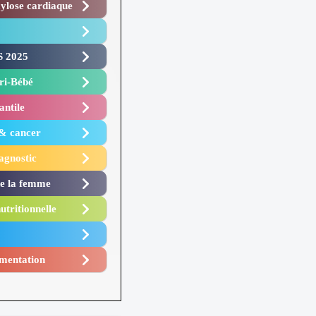
lose cardiaque ​
 2025 ​
i-Bébé ​
antile
 & cancer
agnostic
de la femme
utritionnelle
mentation​