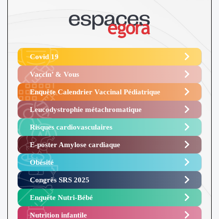
Covid 19
Vaccin’ & Vous
Enquête Calendrier Vaccinal Pédiatrique
Leucodystrophie métachromatique
Risques cardiovasculaires
E-poster Amylose cardiaque ​
Obésité ​
Congrès SRS 2025 ​
Enquête Nutri-Bébé ​
Nutrition infantile