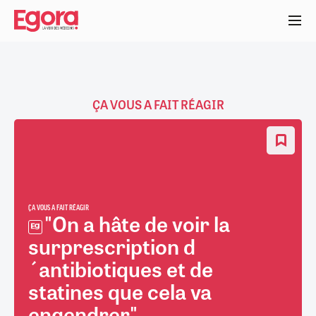
Aller
au
contenu
principal
ÇA VOUS A FAIT RÉAGIR
ÇA VOUS A FAIT RÉAGIR
"On a hâte de voir la
surprescription d
´antibiotiques et de
statines que cela va
engendrer"