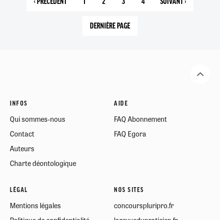
‹ PRÉCÉDENT
1
2
3
4
SUIVANT ›
PAGE
PAGE
PAGE
PAGE
PAGE
PAGE
PRÉCÉDENTE
COURANTE
SUIVANTE
DERNIÈRE PAGE
4
INFOS
AIDE
Qui sommes-nous
FAQ Abonnement
Contact
FAQ Egora
Auteurs
Charte déontologique
LÉGAL
NOS SITES
Mentions légales
concourspluripro.fr