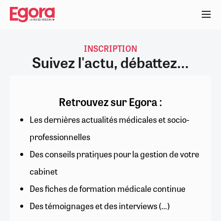
Aller
au
contenu
principal
INSCRIPTION
Suivez l'actu, débattez...
Retrouvez sur Egora :
Les dernières actualités médicales et socio-
professionnelles
Des conseils pratiques pour la gestion de votre
cabinet
Des fiches de formation médicale continue
Des témoignages et des interviews (…)