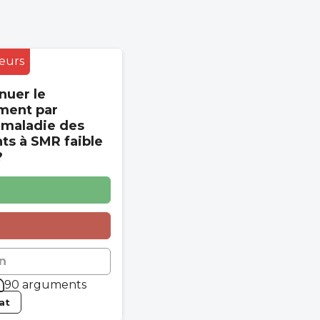
eurs
nuer le
ment par
 maladie des
s à SMR faible
?
n
90 arguments
tat