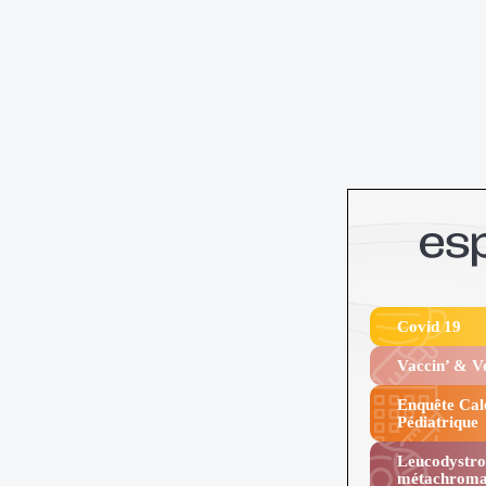
Covid 19
Vaccin’ & 
Enquête Cal
Pédiatrique
Leucodystro
métachroma