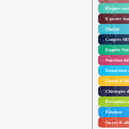
Risques card
E-poster Amy
Obésité ​
Congrès SRS
Enquête Nutr
Nutrition inf
Dénutrition
Gluten & Di
Chirurgies 
Prévention n
Edouleur​
Sucres & ali