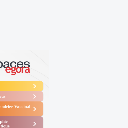
Vous
endrier Vaccinal
phie
tique