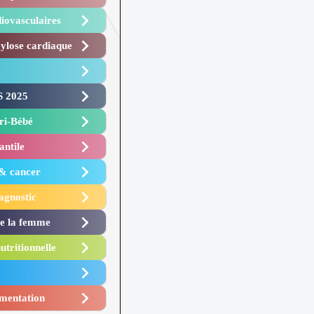
iovasculaires
lose cardiaque ​
 2025 ​
i-Bébé ​
antile
 & cancer
agnostic
de la femme
utritionnelle
mentation​