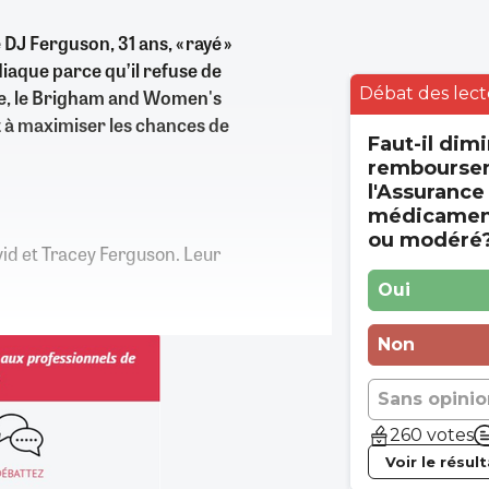
DJ Ferguson, 31 ans, « rayé »
diaque parce qu’il refuse de
Débat des lect
use, le Brigham and Women's
t à maximiser les chances de
Faut-il dimi
rembourse
l'Assurance
médicament
ou modéré
vid et Tracey Ferguson. Leur
Oui
Non
Sans opinio
260 votes
Voir le résul