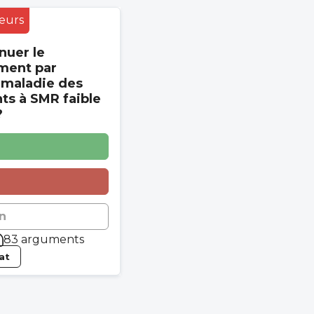
eurs
nuer le
ment par
 maladie des
s à SMR faible
?
n
83 arguments
tat