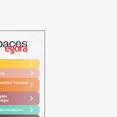
Vous
endrier Vaccinal
phie
tique
iovasculaires