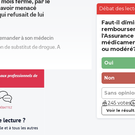
 mois ferme, par le
r avoir menacé
Débat des lect
ui refusait de lui
Faut-il dimi
rembourse
l'Assurance
u demander à son médecin
médicament
on de substitut de drogue. A
ou modéré
Oui
Non
Sans opinio
245 votes
Voir le résul