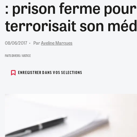
: prison ferme pour 
RETRAITE
RÉMUNÉRATION
04/08/2026
0
terrorisait son mé
SANTÉ NUMÉRIQUE
SOCIÉTÉ
VIE CONVENTIONNELLE
08/06/2017
Par
Aveline Marques
TOUT VOIR
FAITS DIVERS / JUSTICE
ENREGISTRER DANS VOS SELECTIONS