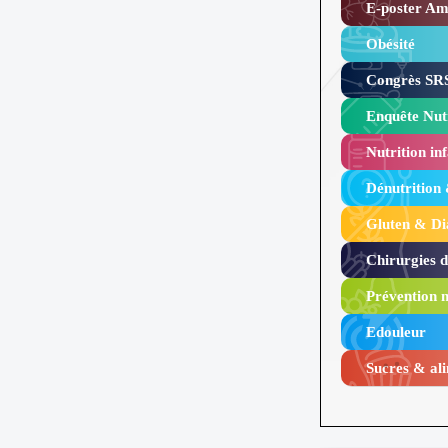
E-poster Amy
Obésité ​
Congrès SRS
Enquête Nutr
Nutrition inf
Dénutrition
Gluten & Di
Chirurgies 
Prévention n
Edouleur​
Sucres & ali