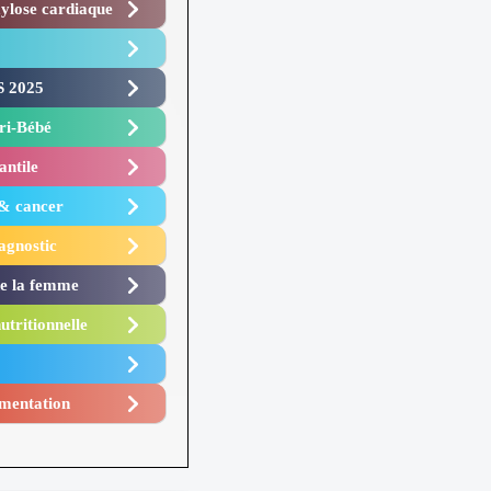
lose cardiaque ​
 2025 ​
i-Bébé ​
antile
 & cancer
agnostic
de la femme
utritionnelle
mentation​