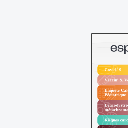
Covid 19
Vaccin’ & 
Enquête Cal
Pédiatrique
Leucodystro
métachroma
Risques card