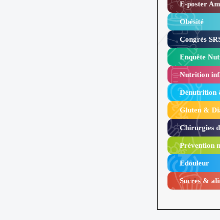
E-poster Amy
Obésité ​
Congrès SRS
Enquête Nutr
Nutrition inf
Dénutrition
Gluten & Di
Chirurgies 
Prévention n
Edouleur​
Sucres & ali