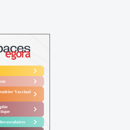
Vous
endrier Vaccinal
phie
tique
iovasculaires