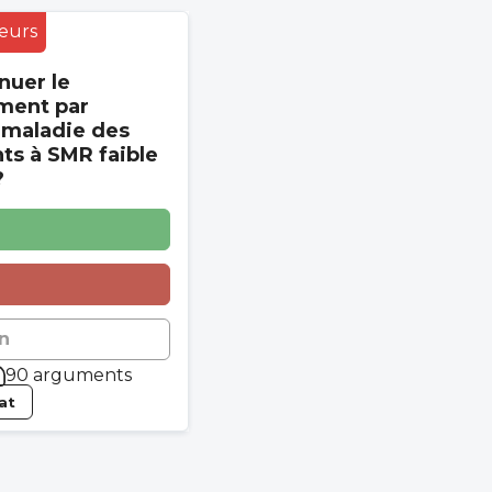
eurs
nuer le
ment par
 maladie des
s à SMR faible
?
n
90 arguments
tat