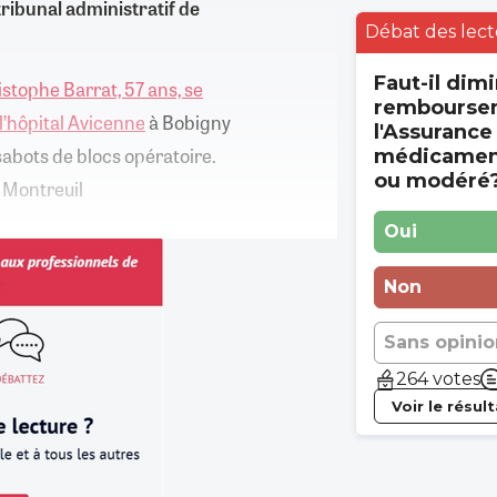
tribunal administratif de
Débat des lect
Faut-il dimi
stophe Barrat, 57 ans, se
rembourse
l’hôpital Avicenne
à Bobigny
l'Assurance
 sabots de blocs opératoire.
médicament
ou modéré
e Montreuil
Oui
Non
Sans opinio
264 votes
Voir le résul