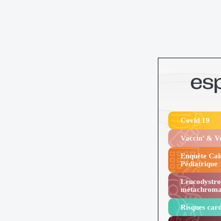
Covid 19
Vaccin’ & 
Enquête Cal
Pédiatrique
Leucodystro
métachroma
Risques card