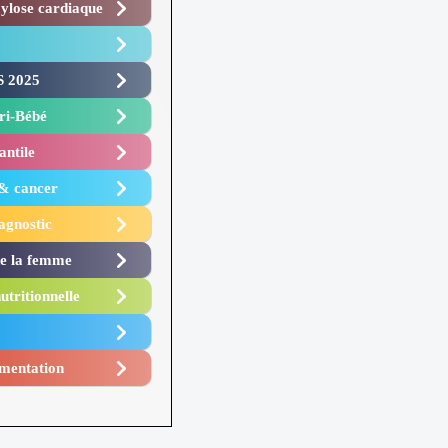
lose cardiaque ​
 2025 ​
i-Bébé ​
antile
 & cancer
agnostic
de la femme
utritionnelle
mentation​