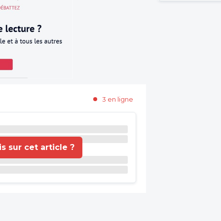
3 en ligne
 sur cet article ?