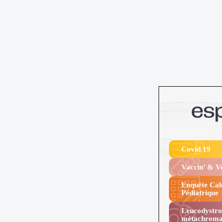
Covid 19
Vaccin’ & 
Enquête Cal
Pédiatrique
Leucodystro
métachroma