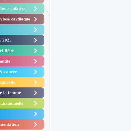
iovasculaires
lose cardiaque ​
 2025 ​
i-Bébé ​
antile
 & cancer
agnostic
de la femme
utritionnelle
mentation​