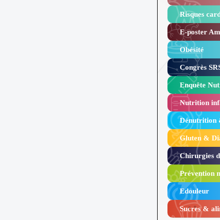
Risques card
E-poster Amy
Obésité ​
Congrès SRS
Enquête Nutr
Nutrition inf
Dénutrition
Gluten & Di
Chirurgies 
Prévention n
Edouleur​
Sucres & ali