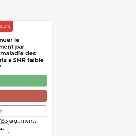
eurs
nuer le
ment par
 maladie des
s à SMR faible
?
n
83 arguments
tat