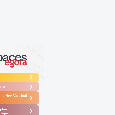
Vous
endrier Vaccinal
phie
tique