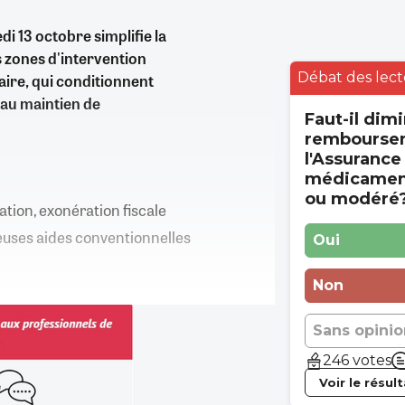
di 13 octobre simplifie la
 zones d'intervention
Débat des lect
aire, qui conditionnent
t au maintien de
Faut-il dimi
rembourse
l'Assurance
médicament
ou modéré
llation, exonération fiscale
euses aides conventionnelles
Oui
Non
Sans opinio
246 votes
Voir le résul