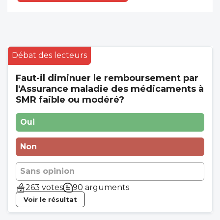
mais les glucocorticoïdes chez la femme
enceinte avec une menace
d'accouchement prématuré ou une
maladie inflammatoire, ce qui n'est pas
tout à fait la même chose.
Débat des lecteurs
Faut-il diminuer le remboursement par
l'Assurance maladie des médicaments à
SMR faible ou modéré?
Oui
Non
Sans opinion
263 votes
90 arguments
Voir le résultat