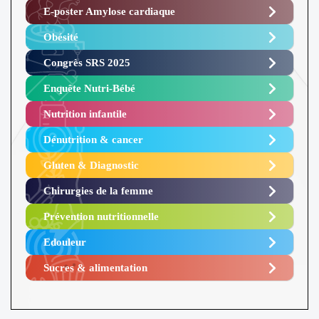
E-poster Amylose cardiaque ​
Obésité ​
Congrès SRS 2025 ​
Enquête Nutri-Bébé ​
Nutrition infantile
Dénutrition & cancer
Gluten & Diagnostic
Chirurgies de la femme
Prévention nutritionnelle
Edouleur​
Sucres & alimentation​