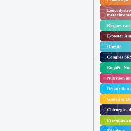
Leucodystro
métachroma
Risques card
E-poster Amy
Obésité ​
Congrès SRS
Enquête Nutr
Nutrition inf
Dénutrition
Gluten & Di
Chirurgies 
Prévention n
Edouleur​