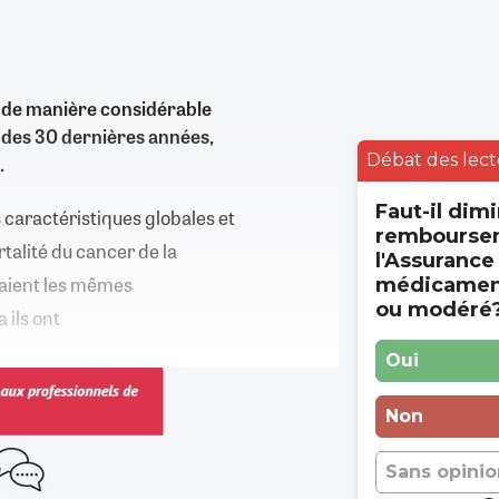
 de manière considérable
s des 30 dernières années,
Débat des lect
c.
Faut-il dimi
s caractéristiques globales et
rembourse
talité du cancer de la
l'Assurance
avaient les mêmes
médicament
ou modéré
 ils ont
Oui
Non
Sans opinio