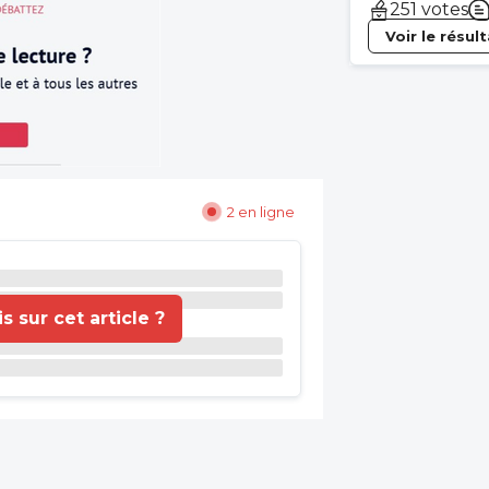
251 votes
Voir le résul
2 en ligne
 sur cet article ?