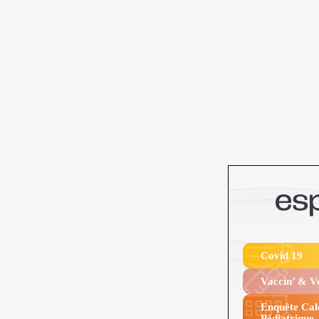
Covid 19
Vaccin’ & 
Enquête Cal
Pédiatrique