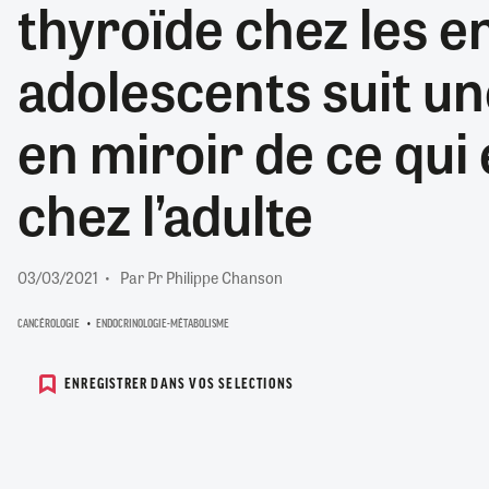
thyroïde chez les en
RETRAITE
RÉMUNÉRATION
04/08/2026
0
adolescents suit un
SANTÉ NUMÉRIQUE
SOCIÉTÉ
en miroir de ce qui
VIE CONVENTIONNELLE
TOUT VOIR
chez l’adulte
03/03/2021
Par Pr Philippe Chanson
CANCÉROLOGIE
ENDOCRINOLOGIE-MÉTABOLISME
ENREGISTRER DANS VOS SELECTIONS