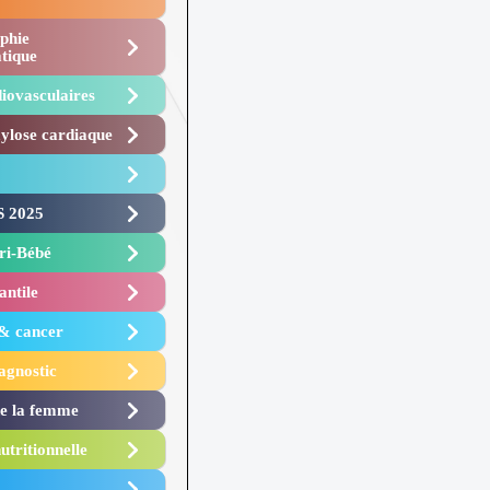
phie
tique
iovasculaires
lose cardiaque ​
 2025 ​
i-Bébé ​
antile
 & cancer
agnostic
de la femme
utritionnelle