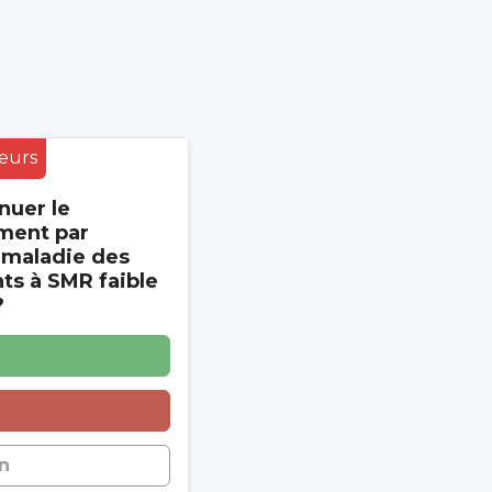
eurs
nuer le
ment par
 maladie des
s à SMR faible
?
n