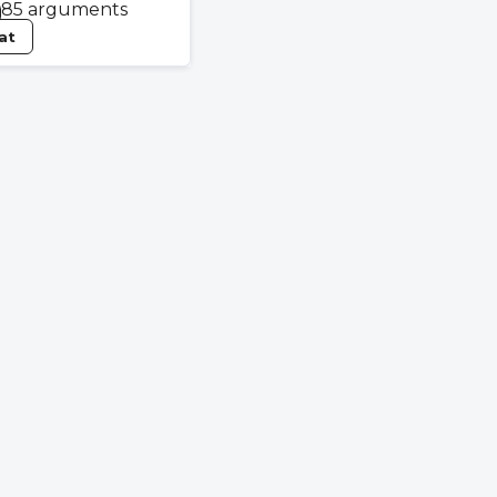
85 arguments
tat