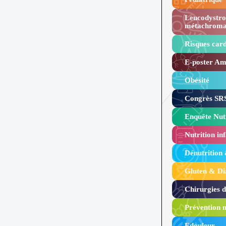
Leucodystro
métachroma
Risques card
E-poster Amy
Obésité ​
Congrès SRS
Enquête Nutr
Nutrition inf
Dénutrition
Gluten & Di
Chirurgies 
Prévention n
Edouleur​