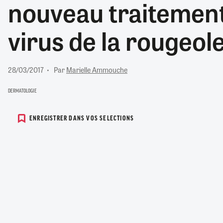
nouveau traitement
RETRAITE
RÉMUNÉRATION
04/08/2026
0
virus de la rougeol
SANTÉ NUMÉRIQUE
SOCIÉTÉ
VIE CONVENTIONNELLE
28/03/2017
Par
Marielle Ammouche
TOUT VOIR
DERMATOLOGIE
ENREGISTRER DANS VOS SELECTIONS