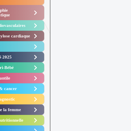
phie
tique
iovasculaires
lose cardiaque ​
 2025 ​
i-Bébé ​
antile
 & cancer
agnostic
de la femme
utritionnelle