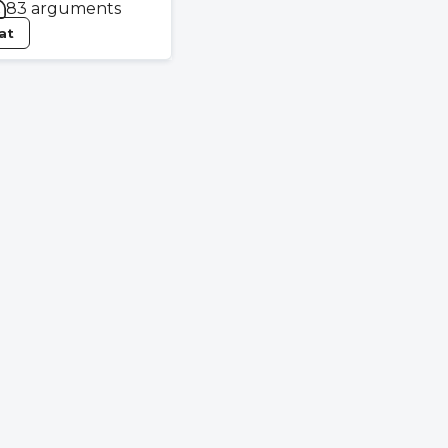
83 arguments
tat