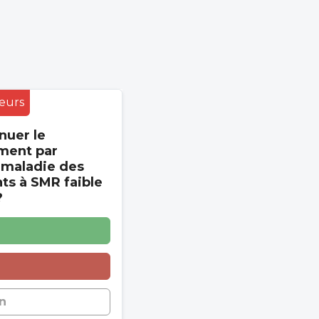
eurs
nuer le
ment par
 maladie des
s à SMR faible
?
n