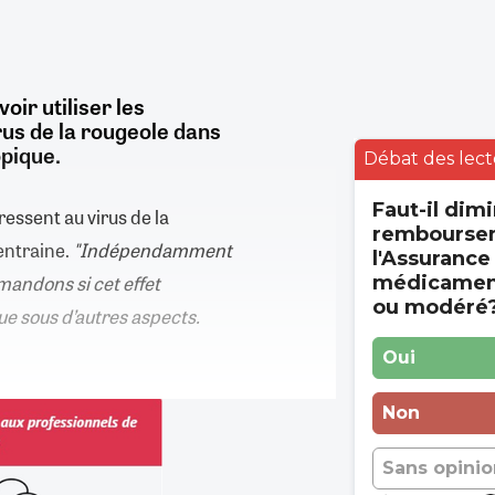
ir utiliser les
us de la rougeole dans
opique.
Débat des lect
Faut-il dimi
ressent au virus de la
rembourse
entraine.
"Indépendamment
l'Assurance
andons si cet effet
médicament
ou modéré
e sous d’autres aspects.
Oui
Non
Sans opinio