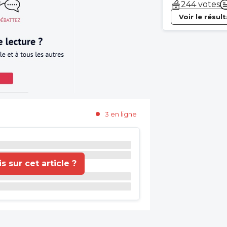
244 votes
Voir le résul
3 en ligne
 sur cet article ?