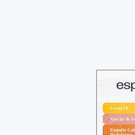
Covid 19
Vaccin’ & 
Enquête Cal
Pédiatrique