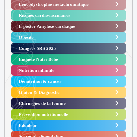
Leucodystrophie métachromatique
Risques cardiovasculaires
E-poster Amylose cardiaque ​
Obésité ​
Congrès SRS 2025 ​
Enquête Nutri-Bébé ​
Nutrition infantile
Dénutrition & cancer
Gluten & Diagnostic
Chirurgies de la femme
Prévention nutritionnelle
Edouleur​
Sucres & alimentation​