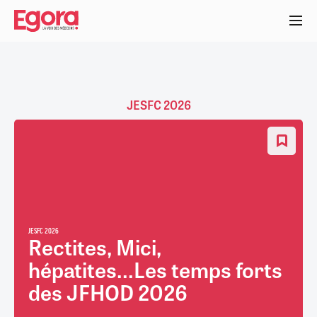
Aller
au
contenu
principal
JESFC 2026
JESFC 2026
Rectites, Mici,
hépatites...Les temps forts
des JFHOD 2026