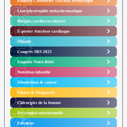
Enquête Calendrier Vaccinal Pédiatrique
Leucodystrophie métachromatique
Risques cardiovasculaires
E-poster Amylose cardiaque ​
Obésité ​
Congrès SRS 2025 ​
Enquête Nutri-Bébé ​
Nutrition infantile
Dénutrition & cancer
Gluten & Diagnostic
Chirurgies de la femme
Prévention nutritionnelle
Edouleur​