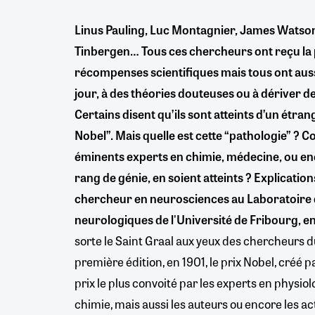
Linus Pauling, Luc Montagnier, James Watso
Tinbergen… Tous ces chercheurs ont reçu la 
récompenses scientifiques mais tous ont aus
jour, à des théories douteuses ou à dériver d
Certains disent qu’ils sont atteints d’un étra
Nobel”. Mais quelle est cette “pathologie” ?
éminents experts en chimie, médecine, ou en
rang de génie, en soient atteints ? Explicatio
chercheur en neurosciences au Laboratoire d
neurologiques de l'Université de Fribourg, en
sorte le Saint Graal aux yeux des chercheurs 
première édition, en 1901, le prix Nobel, créé p
prix le plus convoité par les experts en physi
chimie, mais aussi les auteurs ou encore les ac