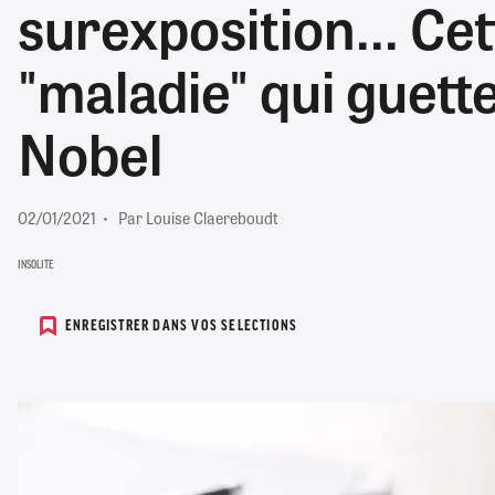
surexposition... Ce
RETRAITE
RÉMUNÉRATION
04/08/2026
0
"maladie" qui guette
SANTÉ NUMÉRIQUE
SOCIÉTÉ
Nobel
VIE CONVENTIONNELLE
TOUT VOIR
02/01/2021
Par Louise Claereboudt
INSOLITE
ENREGISTRER DANS VOS SELECTIONS