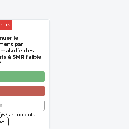
eurs
nuer le
ment par
 maladie des
s à SMR faible
?
n
83 arguments
tat