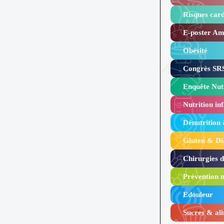
Risques card
E-poster Amy
Obésité ​
Congrès SRS
Enquête Nutr
Nutrition inf
Dénutrition
Gluten & Di
Chirurgies 
Prévention n
Edouleur​
Sucres & ali