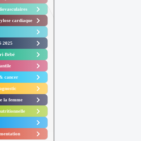
iovasculaires
lose cardiaque ​
 2025 ​
i-Bébé ​
antile
 & cancer
agnostic
de la femme
utritionnelle
mentation​