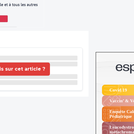
 sur cet article ?
Covid 19
Vaccin’ & 
Enquête Cal
Pédiatrique
Leucodystro
métachroma