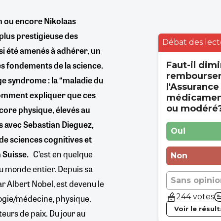
n ou encore Nikolaas
plus prestigieuse des
Débat des lect
si été amenés à adhérer, un
es fondements de la science.
Faut-il dimi
rembourse
nge syndrome : la “maladie du
l'Assurance
 Comment expliquer que ces
médicament
ou modéré
core physique, élevés au
ns avec Sebastian Dieguez,
Oui
e sciences cognitives et
 Suisse.
C’est en quelque
Non
du monde entier. Depuis sa
Sans opinio
ar Albert Nobel, est devenu le
244 votes
ologie/médecine, physique,
Voir le résul
teurs de paix. Du jour au