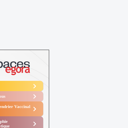
Vous
endrier Vaccinal
phie
tique