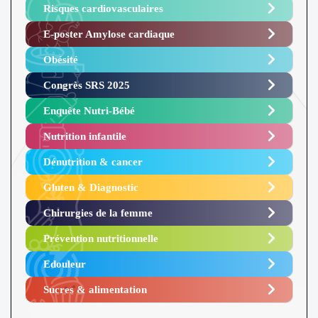
Risques cardiovasculaires
E-poster Amylose cardiaque ​
Obésité ​
Congrès SRS 2025 ​
Enquête Nutri-Bébé ​
Nutrition infantile
Dénutrition & cancer
Gluten & Diagnostic
Chirurgies de la femme
Prévention nutritionnelle
Edouleur​
Sucres & alimentation​