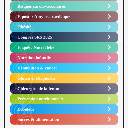
Risques cardiovasculaires
E-poster Amylose cardiaque ​
Obésité ​
Congrès SRS 2025 ​
Enquête Nutri-Bébé ​
Nutrition infantile
Dénutrition & cancer
Gluten & Diagnostic
Chirurgies de la femme
Prévention nutritionnelle
Edouleur​
Sucres & alimentation​