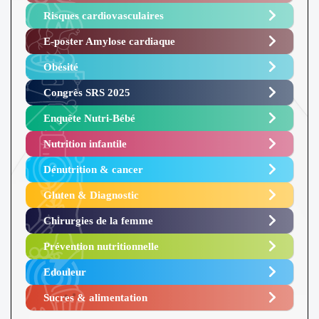
Risques cardiovasculaires
E-poster Amylose cardiaque ​
Obésité ​
Congrès SRS 2025 ​
Enquête Nutri-Bébé ​
Nutrition infantile
Dénutrition & cancer
Gluten & Diagnostic
Chirurgies de la femme
Prévention nutritionnelle
Edouleur​
Sucres & alimentation​