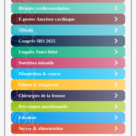
Risques cardiovasculaires
E-poster Amylose cardiaque ​
Obésité ​
Congrès SRS 2025 ​
Enquête Nutri-Bébé ​
Nutrition infantile
Dénutrition & cancer
Gluten & Diagnostic
Chirurgies de la femme
Prévention nutritionnelle
Edouleur​
Sucres & alimentation​