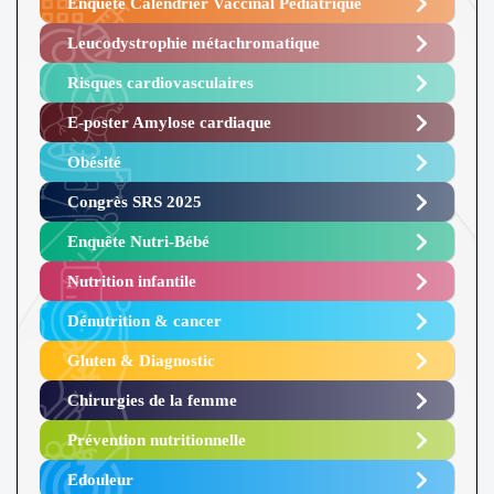
Enquête Calendrier Vaccinal Pédiatrique
Leucodystrophie métachromatique
Risques cardiovasculaires
E-poster Amylose cardiaque ​
Obésité ​
Congrès SRS 2025 ​
Enquête Nutri-Bébé ​
Nutrition infantile
Dénutrition & cancer
Gluten & Diagnostic
Chirurgies de la femme
Prévention nutritionnelle
Edouleur​