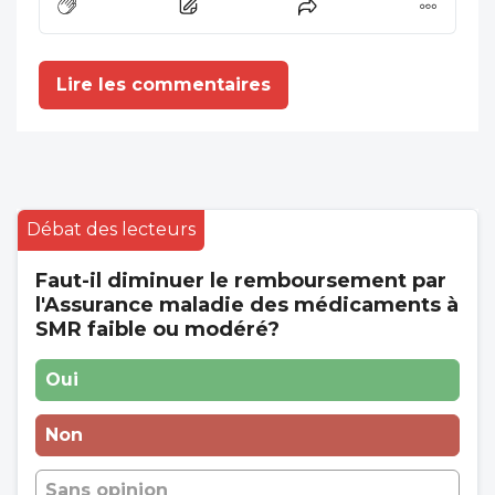
pompiers patientent régulièrement une
voire deux heures pour que leur victime
soit prise en charge&nbsp;», on devrait
Lire les commentaires
mourrir de honte!
Débat des lecteurs
Faut-il diminuer le remboursement par
l'Assurance maladie des médicaments à
SMR faible ou modéré?
Oui
Non
Sans opinion