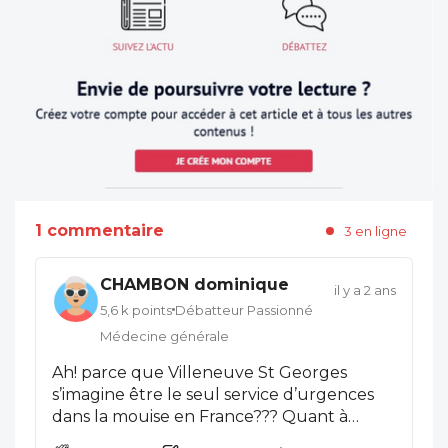
1 commentaire
3 en ligne
CHAMBON dominique
il y a 2 ans
5,6 k points
Débatteur Passionné
Médecine générale
Ah! parce que Villeneuve St Georges
s’imagine être le seul service d’urgences
dans la mouise en France??? Quant à
accepter que «&nbsp;les sapeurs-