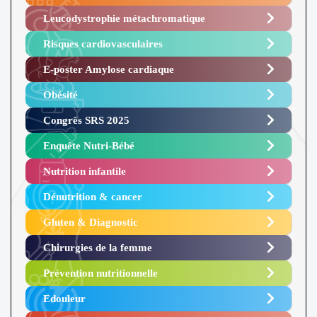
Leucodystrophie métachromatique
Risques cardiovasculaires
E-poster Amylose cardiaque ​
Obésité ​
Congrès SRS 2025 ​
Enquête Nutri-Bébé ​
Nutrition infantile
Dénutrition & cancer
Gluten & Diagnostic
Chirurgies de la femme
Prévention nutritionnelle
Edouleur​