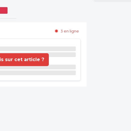
3 en ligne
 sur cet article ?