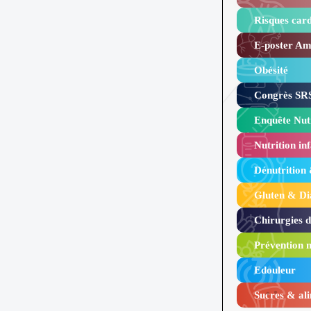
Risques card
E-poster Amy
Obésité ​
Congrès SRS
Enquête Nutr
Nutrition inf
Dénutrition
Gluten & Di
Chirurgies 
Prévention n
Edouleur​
Sucres & ali