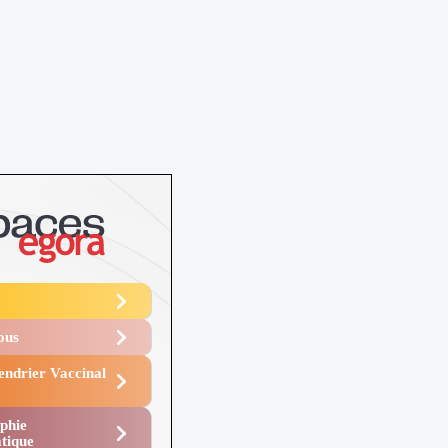
Vous
endrier Vaccinal
phie
tique