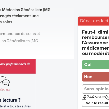
es Médecins Généraliste (MG
rrogés réclament une
Débat des lect
 soins.
Faut-il dimi
permanence de soins et
rembourse
ecins Généralistes (MG
l'Assurance
médicament
ou modéré
Oui
Non
Sans opinio
244 votes
Voir le résul