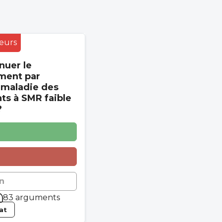
eurs
nuer le
ment par
 maladie des
s à SMR faible
?
n
83 arguments
tat