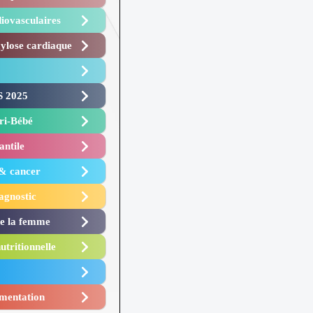
iovasculaires
lose cardiaque ​
 2025 ​
i-Bébé ​
antile
 & cancer
agnostic
de la femme
utritionnelle
mentation​