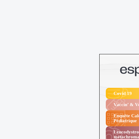
Covid 19
Vaccin’ & 
Enquête Cal
Pédiatrique
Leucodystro
métachroma