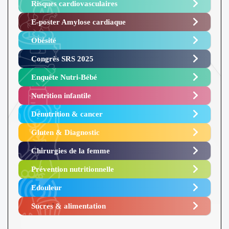
Risques cardiovasculaires
E-poster Amylose cardiaque ​
Obésité ​
Congrès SRS 2025 ​
Enquête Nutri-Bébé ​
Nutrition infantile
Dénutrition & cancer
Gluten & Diagnostic
Chirurgies de la femme
Prévention nutritionnelle
Edouleur​
Sucres & alimentation​