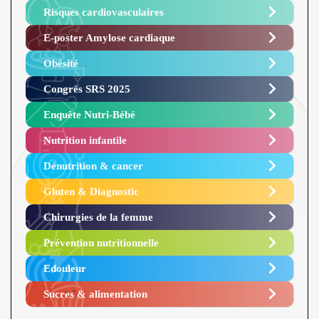
Risques cardiovasculaires
E-poster Amylose cardiaque ​
Obésité ​
Congrès SRS 2025 ​
Enquête Nutri-Bébé ​
Nutrition infantile
Dénutrition & cancer
Gluten & Diagnostic
Chirurgies de la femme
Prévention nutritionnelle
Edouleur​
Sucres & alimentation​