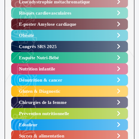
Leucodystrophie métachromatique
Risques cardiovasculaires
E-poster Amylose cardiaque ​
Obésité ​
Congrès SRS 2025 ​
Enquête Nutri-Bébé ​
Nutrition infantile
Dénutrition & cancer
Gluten & Diagnostic
Chirurgies de la femme
Prévention nutritionnelle
Edouleur​
Sucres & alimentation​