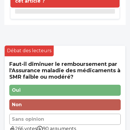
cet article ?
Débat des lecteurs
Faut-il diminuer le remboursement par
l'Assurance maladie des médicaments à
SMR faible ou modéré?
Oui
Non
Sans opinion
266 votes
90 arguments