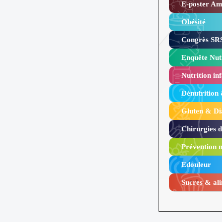
E-poster Amy
Obésité ​
Congrès SRS
Enquête Nutr
Nutrition inf
Dénutrition
Gluten & Di
Chirurgies 
Prévention n
Edouleur​
Sucres & ali