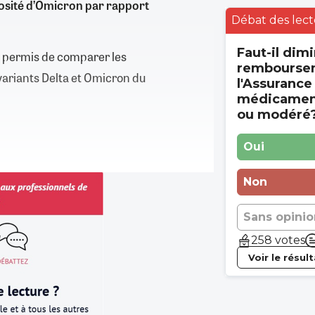
osité d’Omicron par rapport
Débat des lect
Faut-il dimi
 a permis de comparer les
rembourse
 variants Delta et Omicron du
l'Assurance
médicament
ou modéré
Oui
Non
Sans opinio
258 votes
Voir le résul