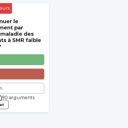
eurs
nuer le
ment par
 maladie des
s à SMR faible
?
n
90 arguments
tat