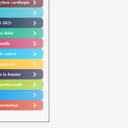
lose cardiaque ​
 2025 ​
i-Bébé ​
antile
 & cancer
agnostic
de la femme
utritionnelle
mentation​