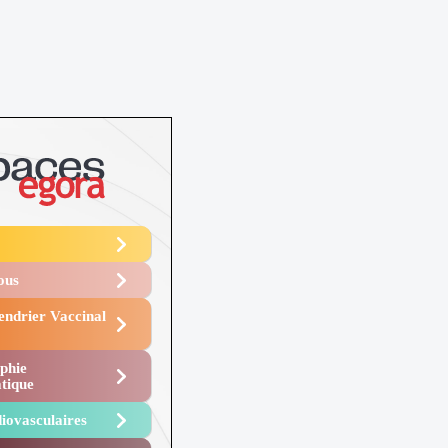
Vous
endrier Vaccinal
phie
tique
iovasculaires