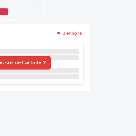
3 en ligne
 sur cet article ?