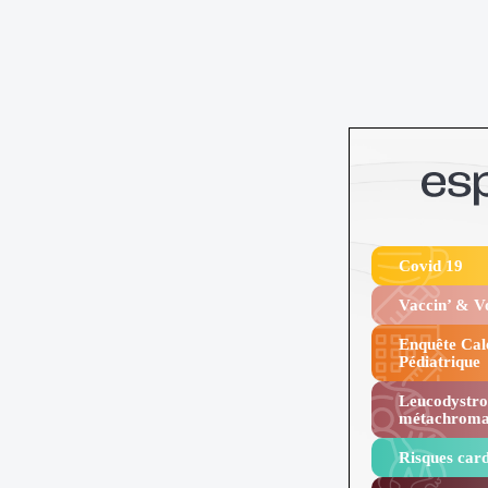
Covid 19
Vaccin’ & 
Enquête Cal
Pédiatrique
Leucodystro
métachroma
Risques card