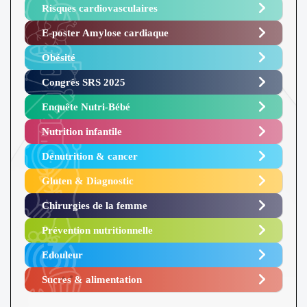
Risques cardiovasculaires
E-poster Amylose cardiaque ​
Obésité ​
Congrès SRS 2025 ​
Enquête Nutri-Bébé ​
Nutrition infantile
Dénutrition & cancer
Gluten & Diagnostic
Chirurgies de la femme
Prévention nutritionnelle
Edouleur​
Sucres & alimentation​