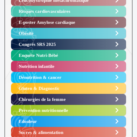
Leucodystrophie métachromatique
Risques cardiovasculaires
E-poster Amylose cardiaque ​
Obésité ​
Congrès SRS 2025 ​
Enquête Nutri-Bébé ​
Nutrition infantile
Dénutrition & cancer
Gluten & Diagnostic
Chirurgies de la femme
Prévention nutritionnelle
Edouleur​
Sucres & alimentation​