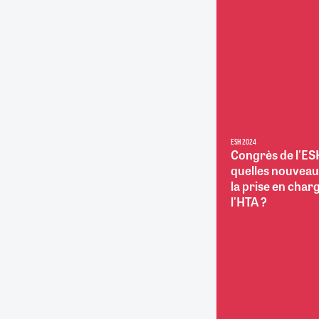
RETRAITE
RÉMUNÉRATION
04/08/2026
0
SANTÉ NUMÉRIQUE
SOCIÉTÉ
VIE CONVENTIONNELLE
TOUT VOIR
ESH 2024
Congrès de l'ESH
quelles nouveau
la prise en char
l'HTA ?