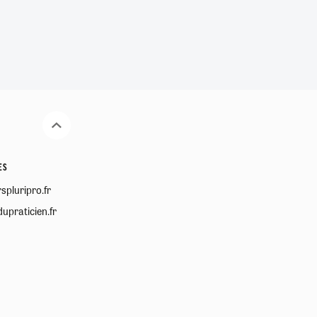
ES
spluripro.fr
upraticien.fr